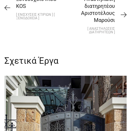
KOS
διατηρητέου
Αριστοτέλους
[ ΕΝΙΣΧΎΣΕΙΣ ΚΤΙΡΊΩΝ ] [
ΞΕΝΟΔΟΧΕΊΑ ]
Μαρούσι
[ ΑΝΑΣΤΗΛΏΣΕΙΣ
ΔΙΑΤΗΡΗΤΈΩΝ ]
Σχετικά Έργα
Αναστήλωση διατηρητέου