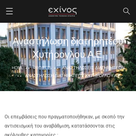
Αναστήλωση διατηρητέου
Χυτήρογλου Α.Ε.
HOME
PROJECTS
ΑΝΑΣΤΗΛΏΣΕΙΣ ΔΙΑΤΗΡΗΤΈΩΝ
ΑΝΑΣΤΉΛΩΣΗ ΔΙΑΤΗΡΗΤΈΟΥ ΧΥΤΉΡΟΓΛΟΥ Α.Ε.
Οι επεμβάσεις που πραγματοποιήθηκαν
, με σκοπό την
αντισεισμική του αναβάθμιση,
κατατάσσονται στις
ακόλουθες κατηγορίες :