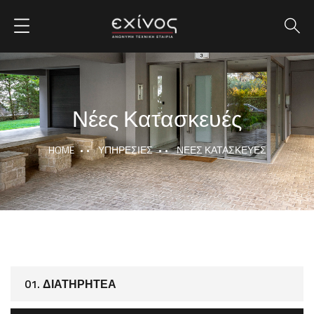
Νέες Κατασκευές
HOME
ΥΠΗΡΕΣΊΕΣ
ΝΈΕΣ ΚΑΤΑΣΚΕΥΈΣ
01. ΔΙΑΤΗΡΗΤΈΑ